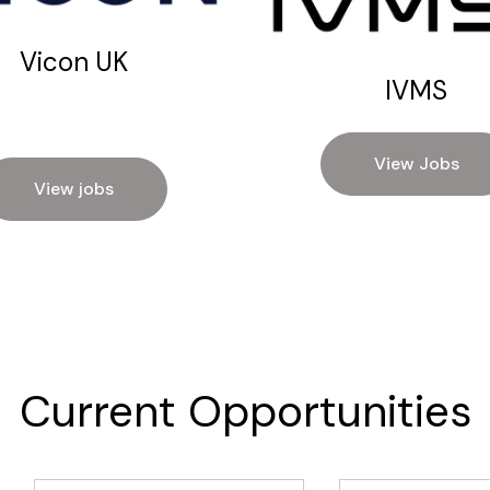
Vicon UK
IVMS
View Jobs
View jobs
Current Opportunities