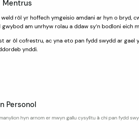
u Mentrus
 weld rôl yr hoffech ymgeisio amdani ar hyn o bryd, 
ael gwybod am unrhyw rolau a ddaw sy’n bodloni eich m
 ar ôl cofrestru, ac yna eto pan fydd swydd ar gael 
ddordeb ynddi.
n Personol
anylion hyn arnom er mwyn gallu cysylltu â chi pan fydd swy