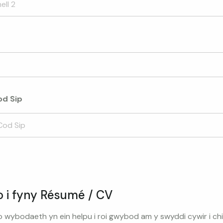
od Sip
o i fyny Résumé / CV
 wybodaeth yn ein helpu i roi gwybod am y swyddi cywir i chi