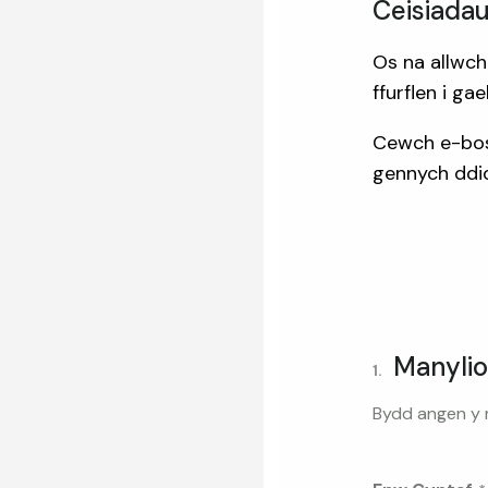
Ceisiada
Os na allwch
ffurflen i g
Cewch e-bost
gennych ddi
Manylio
1.
Bydd angen y m