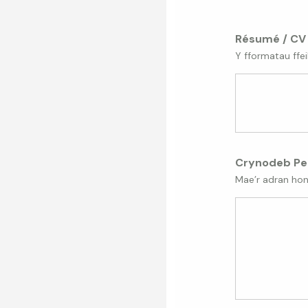
Résumé / C
Y fformatau ffei
Crynodeb Pe
Mae’r adran ho