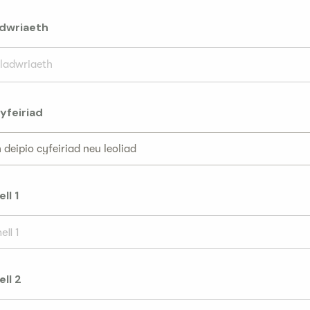
dwriaeth
ladwriaeth
yfeiriad
deipio cyfeiriad neu leoliad
ll 1
ell 2