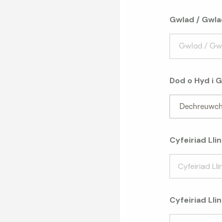
Gwlad / Gwla
Gwlad / Gw
Dod o Hyd i G
Dechreuwch 
Cyfeiriad Lline
Cyfeiriad Llin