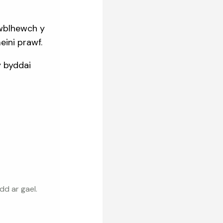
cwblhewch y
eini prawf.
y byddai
dd ar gael.