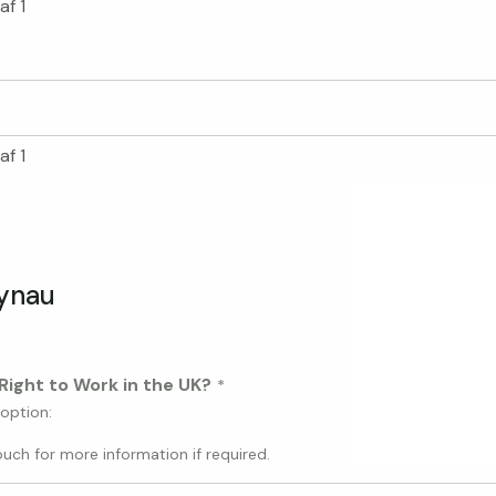
af 1
af 1
ynau
Right to Work in the UK?
 option:
uch for more information if required.