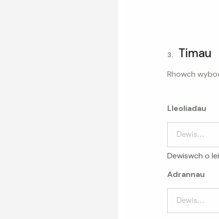
Timau
3.
Rhowch wybod i
Lleoliadau
Dewis...
Dewiswch o lei
Adrannau
Dewis...