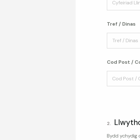
Tref / Dinas
Cod Post / C
Llwyth
2.
Bydd ychydig o