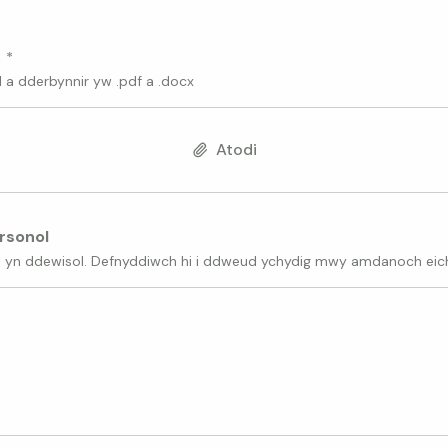
V
l a dderbynnir yw .pdf a .docx
Atodi
rsonol
n yn ddewisol. Defnyddiwch hi i ddweud ychydig mwy amdanoch eic